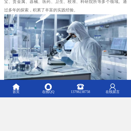
宝、贵金属、器械、医药、卫生、校准、科研院所等多个领域。通
过多年的探索，积累了丰富的实践经验。
首页
在线QQ
13798238758
在线留言
深圳市臻达管理顾问有限公司(以下简称臻达）是由深圳市市场监督
管理局批准注册的管理咨询机构的，“2016、2017、2018年广东省中
小企业服务机构100佳”企业，荣获“信用等级AAA级、重合同守信用
企业AAA级、资信等级AAA级、重合同守信用企业AAA级、诚信经
营示范单位AAA级及诚信供应商AAA级企业”。