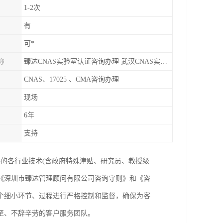
1-2次
有
可*
称
臻达CNAS实验室认证咨询办理 武汉CNAS实验室认可办理
CNAS、17025 、CMA咨询办理
现场
6年
支持
资格的各行业技术(含政府特殊津贴、研究员、教授级
按《深圳市臻达管理顾问有限公司咨询守则》和《咨
个细小环节、过程进行严格控制和监督，确保为客
至、不辞辛劳的客户服务团队。