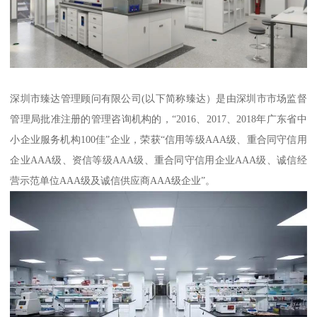
深圳市臻达管理顾问有限公司(以下简称臻达）是由深圳市市场监督
管理局批准注册的管理咨询机构的，“2016、2017、2018年广东省中
小企业服务机构100佳”企业，荣获“信用等级AAA级、重合同守信用
企业AAA级、资信等级AAA级、重合同守信用企业AAA级、诚信经
营示范单位AAA级及诚信供应商AAA级企业”。