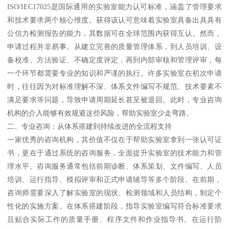
ISO/IEC17025是国际通用的实验室能力认可标准，涵盖了管理要求
和技术要求两个核心维度。获得该认可意味着实验室具备出具具有
公信力检测报告的能力，其数据可在全球范围内获得互认。然而，
申请过程并非易事。从建立完善的质量管理体系，到人员培训、设
备校准、方法验证、不确定度评定，再到内部审核和管理评审，每
一个环节都需要专业的知识和严谨的执行。许多实验室在初次申请
时，往往因为对标准理解不深、体系文件编写不规范、技术要素不
满足要求等问题，导致申请周期延长甚至被退回。此时，专业咨询
机构的介入能够有效规避这些风险，帮助实验室少走弯路。
二、专业咨询：从体系搭建到持续改进的全流程支持
一家优秀的咨询机构，其价值不仅在于帮助实验室拿到一张认可证
书，更在于通过系统的咨询服务，全面提升实验室的技术能力和管
理水平。咨询服务通常包括前期诊断、体系策划、文件编写、人员
培训、运行指导、模拟评审和正式申请辅导等多个阶段。在前期，
咨询师需要深入了解实验室的现状、检测领域和人员结构，制定个
性化的实施方案。在体系搭建阶段，指导实验室编写符合标准要求
且贴合实际工作的质量手册、程序文件和作业指导书。在运行阶